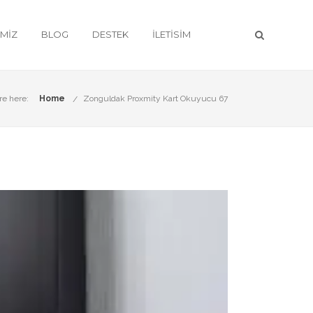
IMIZ
BLOG
DESTEK
İLETISIM
re here:
Home
Zonguldak Proxmity Kart Okuyucu 67
tleri
ile hizmetinizdeyiz.