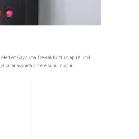
i,Merkez,Çaycuma ,Devrek,Kozlu,Alaplı,Kilimli,
yucular aşağıda sizlere sunulmuştur.