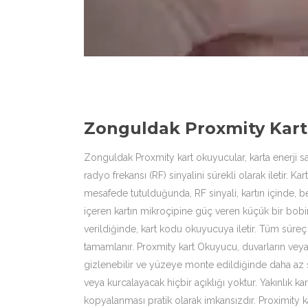
Zonguldak Proxmity Kar
Zonguldak Proxmity kart okuyucular, karta enerji sa
radyo frekansı (RF) sinyalini sürekli olarak iletir. Ka
mesafede tutulduğunda, RF sinyali, kartın içinde, 
içeren kartın mikroçipine güç veren küçük bir bobin
verildiğinde, kart kodu okuyucuya iletir. Tüm süre
tamamlanır. Proxmity kart Okuyucu, duvarların veya
gizlenebilir ve yüzeye monte edildiğinde daha az s
veya kurcalayacak hiçbir açıklığı yoktur. Yakınlık ka
kopyalanması pratik olarak imkansızdır. Proximity ka