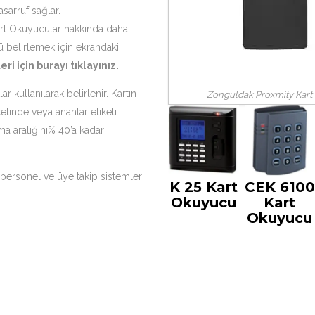
sarruf sağlar.
art Okuyucular hakkında daha
 belirlemek için ekrandaki
ri için
burayı tıklayınız
.
kullanılarak belirlenir. Kartın
Zonguldak Proxmity Kart
iketinde veya anahtar etiketi
a aralığını% 40’a kadar
, personel ve üye takip sistemleri
K 25 Kart
CEK 6100
Okuyucu
Kart
Okuyucu