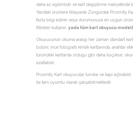
daha az eğilimlidir ve kart değiştirme maliyetinde ta
Yandaki ürünlere tıklayarak Zonguldak Proxmity K
fazla bilgi edinin veya durumunuza en uygun ürünü
filtreleri kullanın.
yada tüm kart okuyucu modelle
Okuyucunun okuma aralığı her zaman standart kartlar 
bobini, ince fotoğraflı kimlik kartlarında, anahtar et
türündeki kartlarda olduğu gibi daha küçükse, okum
azaltabilir.
Proxmity Kart okuyucular turnike ve kapı açtırabilir
ile tam uyumlu olarak çalışabilmektedir.