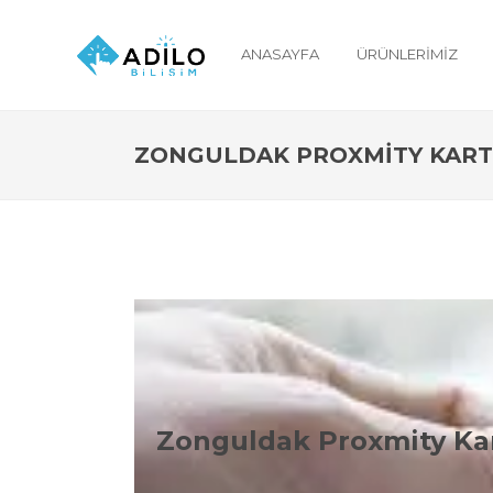
ANASAYFA
ÜRÜNLERIMIZ
ZONGULDAK PROXMITY KART
Zong
Zonguldak Proxmity Ka
Zonguldak Proxmity 