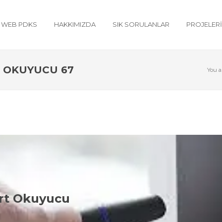
WEB PDKS
HAKKIMIZDA
SIK SORULANLAR
PROJELER
 OKUYUCU 67
You a
uldak Proxmity Kart Okuyucu Çeşi
rt Okuyucu
kart okuyucu konusunda Adilo Bilişim olarak aşağıdaki ürün çeşitleri 