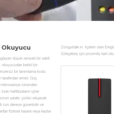
t Okuyucu
Zonguldak ın ilçeleri olan Ereğl
Gökçebey için proxmity kart oku
ğlayan düşük seviyeli bir sabit
rt, okuyucudan belirli bir
benzersiz bir tanımlama kodu
 tarafından emilir. Güç
ç mikrosaniye cinsinden
 özel mahfazaların içine
orun yaratır, çünkü sıkışacak
rtı son derece güvenlidir ve
rtlar fiziksel hasara veya kayba