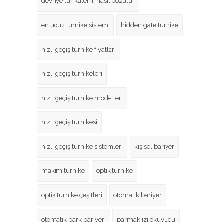
devriye tur kalemi nasıl bozulur
en ucuz turnike sistemi
hidden gate turnike
hızlı geçiş turnike fiyatları
hızlı geçiş turnikeleri
hızlı geçiş turnike modelleri
hızlı geçiş turnikesi
hızlı geçiş turnike sistemleri
kişisel bariyer
makim turnike
optik turnike
optik turnike çeşitleri
otomatik bariyer
otomatik park bariyeri
parmak izi okuyucu