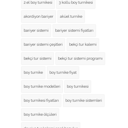
2.el boy turnikesi
3 kollu boy turnikesi
akordiyon bariyer
aküel turnike
bariyer sistemi
bariyer sistemi fiyatları
bariyer sistemi çeşitleri
bekçi tur kalemi
bekçi tur sistemi
bekçi tur sistemi programı
boy turnike
boy turnike fiyat
boy turnike modelleri
boy turnikesi
boy turnikesi fiyatları
boy turnike sistemleri
boy turnike ölçüleri