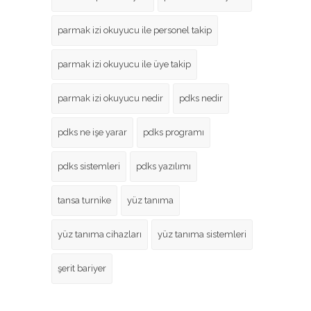
parmak izi okuyucu ile personel takip
parmak izi okuyucu ile üye takip
parmak izi okuyucu nedir
pdks nedir
pdks ne işe yarar
pdks programı
pdks sistemleri
pdks yazılımı
tansa turnike
yüz tanıma
yüz tanıma cihazları
yüz tanıma sistemleri
şerit bariyer