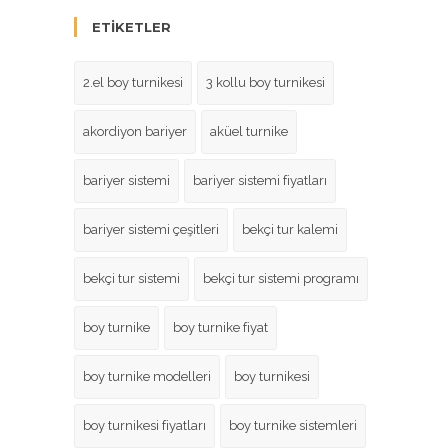
ETIKETLER
2.el boy turnikesi
3 kollu boy turnikesi
akordiyon bariyer
aküel turnike
bariyer sistemi
bariyer sistemi fiyatları
bariyer sistemi çeşitleri
bekçi tur kalemi
bekçi tur sistemi
bekçi tur sistemi programı
boy turnike
boy turnike fiyat
boy turnike modelleri
boy turnikesi
boy turnikesi fiyatları
boy turnike sistemleri