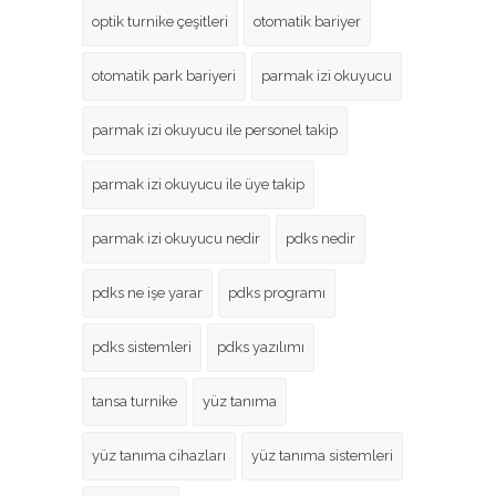
optik turnike çeşitleri
otomatik bariyer
otomatik park bariyeri
parmak izi okuyucu
parmak izi okuyucu ile personel takip
parmak izi okuyucu ile üye takip
parmak izi okuyucu nedir
pdks nedir
pdks ne işe yarar
pdks programı
pdks sistemleri
pdks yazılımı
tansa turnike
yüz tanıma
yüz tanıma cihazları
yüz tanıma sistemleri