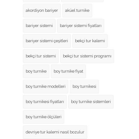
akordiyon bariyer
aküel turnike
bariyer sistemi
bariyer sistemi fiyatları
bariyer sistemi çeşitleri
bekçi tur kalemi
bekçi tur sistemi
bekçi tur sistemi programı
boy turnike
boy turnike fiyat
boy turnike modelleri
boy turnikesi
boy turnikesi fiyatları
boy turnike sistemleri
boy turnike ölçüleri
devriye tur kalemi nasıl bozulur