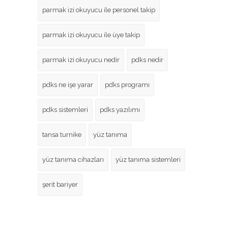
parmak izi okuyucu ile personel takip
parmak izi okuyucu ile üye takip
parmak izi okuyucu nedir
pdks nedir
pdks ne işe yarar
pdks programı
pdks sistemleri
pdks yazılımı
tansa turnike
yüz tanıma
yüz tanıma cihazları
yüz tanıma sistemleri
şerit bariyer