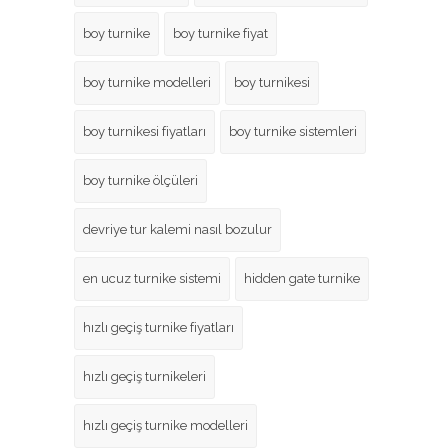
boy turnike
boy turnike fiyat
boy turnike modelleri
boy turnikesi
boy turnikesi fiyatları
boy turnike sistemleri
boy turnike ölçüleri
devriye tur kalemi nasıl bozulur
en ucuz turnike sistemi
hidden gate turnike
hızlı geçiş turnike fiyatları
hızlı geçiş turnikeleri
hızlı geçiş turnike modelleri