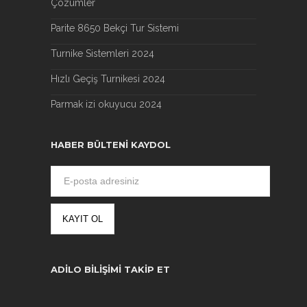
Çözümler
Parite 8650 Bekçi Tur Sistemi
Turnike Sistemleri 2024
Hızlı Geçiş Turnikesi 2024
Parmak izi okuyucu 2024
HABER BÜLTENI KAYDOL
ADILO BILIŞIMI TAKIP ET