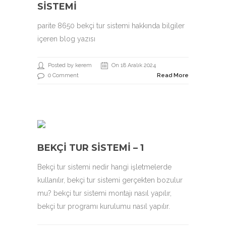
SISTEMI
parite 8650 bekçi tur sistemi hakkında bilgiler
içeren blog yazısı
Posted by kerem
On 18 Aralık 2024
0 Comment
Read More
BEKÇI TUR SISTEMI – 1
Bekçi tur sistemi nedir hangi işletmelerde
kullanılır, bekçi tur sistemi gerçekten bozulur
mu? bekçi tur sistemi montajı nasıl yapılır,
bekçi tur programı kurulumu nasıl yapılır.