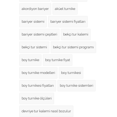
akordiyon bariyer
aküel turnike
bariyer sistemi
bariyer sistemi fiyatları
bariyer sistemi çeşitleri
bekçi tur kalemi
bekçi tur sistemi
bekçi tur sistemi programı
boy turnike
boy turnike fiyat
boy turnike modelleri
boy turnikesi
boy turnikesi fiyatları
boy turnike sistemleri
boy turnike ölçüleri
devriye tur kalemi nasıl bozulur