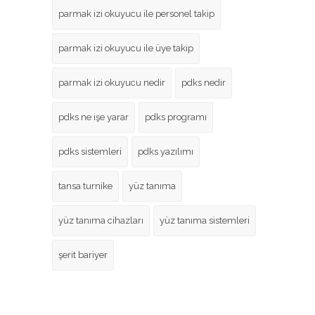
parmak izi okuyucu ile personel takip
parmak izi okuyucu ile üye takip
parmak izi okuyucu nedir
pdks nedir
pdks ne işe yarar
pdks programı
pdks sistemleri
pdks yazılımı
tansa turnike
yüz tanıma
yüz tanıma cihazları
yüz tanıma sistemleri
şerit bariyer