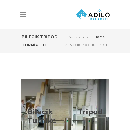
BILECIK TRIPOD
You are here:
Home
TURNIKE 11
Bilecik Tripod Turnike 11
Bilecik Tripod
Turnike Çeşitleri
Bilecik Tripod
Bilecik Tripod Turnike Sistemleri
Turnike
konusunda Adilo Bilişim olarak