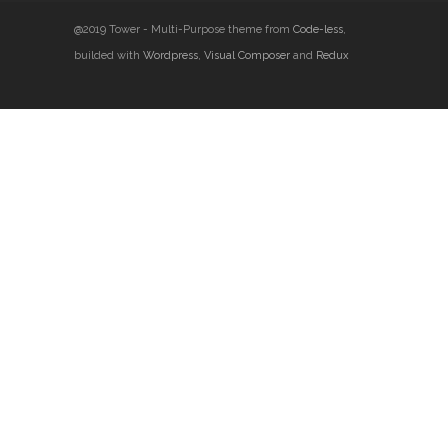
@2019 Tower - Multi-Purpose theme from
Code-less
,
builded with
Wordpress
,
Visual Composer
and
Redux