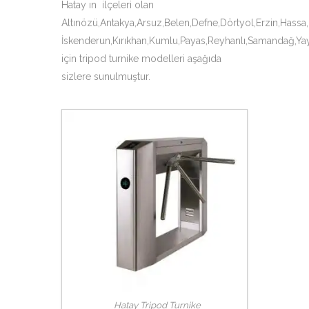
Hatay ın ilçeleri olan
Altınözü,Antakya,Arsuz,Belen,Defne,Dörtyol,Erzin,Hassa
İskenderun,Kırıkhan,Kumlu,Payas,Reyhanlı,Samandağ,Ya
için tripod turnike modelleri aşağıda
sizlere sunulmuştur.
Hatay Tripod Turnike