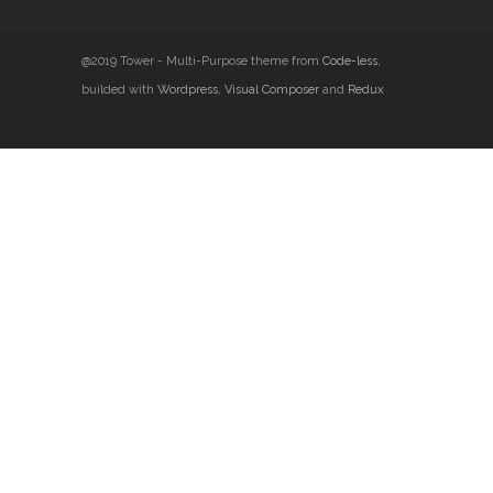
@2019 Tower - Multi-Purpose theme from
Code-less
,
builded with
Wordpress
,
Visual Composer
and
Redux