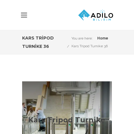
KARS TRIPOD
You are here:
Home
TURNIKE 36
Kars Tripod Turnike 36
Kars Tripod Turnike
Çeşitleri
Kars Tripod Turnike
Kars Tripod Turnike Sistemleri
konusunda Adilo Bilişim olarak