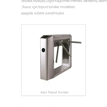
Akyaka,Arpaçay,Digor,Kağızman,Merkez,Sarıkamış,Selim
,Susuz için tripod turnike modelleri
aşağıda sizlere sunulmuştur.
Kars Tripod Turnike