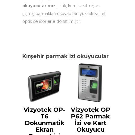
okuyucularımız
, ıslak, kuru, kesilmiş ve
şişmiş parmakları okuyabilen yüksek kaliteli
optik sensörlerle donatılmıştır.
Kırşehir parmak izi okuyucular
Vizyotek OP-
Vizyotek OP
T6
P62 Parmak
Dokunmatik
İzi ve Kart
Ekran
Okuyucu