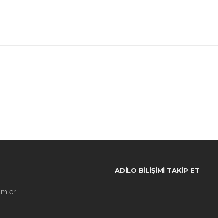
ADILO BILIŞIMI TAKIP ET
ümler