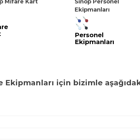
p Mifare Kart
Sinop Personel
Ekipmanları
are
t
Personel
Ekipmanları
ve Ekipmanları
için bizimle aşağıda