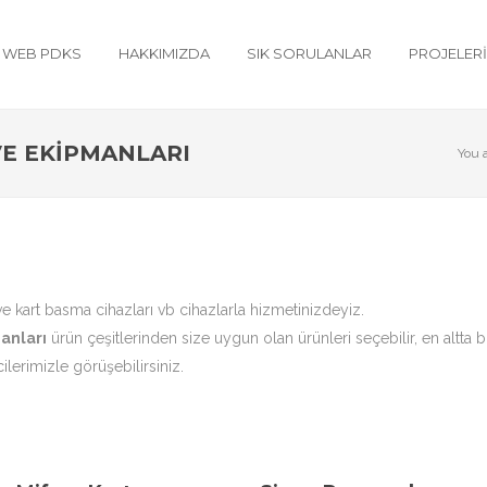
WEB PDKS
HAKKIMIZDA
SIK SORULANLAR
PROJELER
VE EKIPMANLARI
You 
 ve kart basma cihazları vb cihazlarla hizmetinizdeyiz.
anları
ürün çeşitlerinden size uygun olan ürünleri seçebilir, en altta b
lerimizle görüşebilirsiniz.