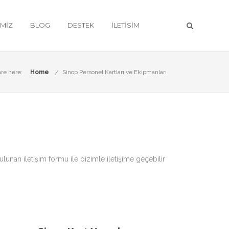
IMIZ
BLOG
DESTEK
İLETISIM
are here:
Home
Sinop Personel Kartları ve Ekipmanları
ulunan iletişim formu ile bizimle iletişime geçebilir