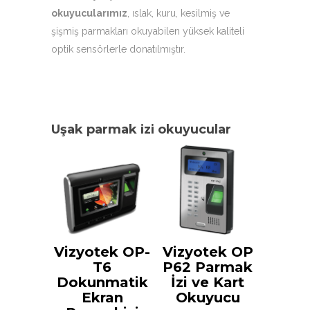
okuyucularımız
, ıslak, kuru, kesilmiş ve
şişmiş parmakları okuyabilen yüksek kaliteli
optik sensörlerle donatılmıştır.
Uşak parmak izi okuyucular
Vizyotek OP-
Vizyotek OP
T6
P62 Parmak
Dokunmatik
İzi ve Kart
Ekran
Okuyucu