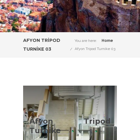
AFYON TRIPOD
You are here:
Home
TURNIKE 03
Afyon Tripod Turnike 03
Afyon Tripod
Turnike Çeşitleri
Afyon Tripod
Afyon Tripod Turnike Sistemleri
Turnike
konusunda Adilo Bilişim olarak