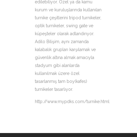
edilebiliyor. Özel ya da kamu
kurum ve kuruluşlarında kullanılan
turnike çeşitlerini tripod turnikeler,
optik turnikeler, swing gate ve
küpeşteler olarak adlandırıyor.
Adilo Bilişim, aynı zamanda
kalabalık grupları karşılamak ve
güvenlik altına almak amacıyla
stadyum gibi alanlarda
kullanılmak üzere özel
tasarlanmış tam boy(kafes)
turnikeler tasarlıyor.
http://www.mypdks.com/turnike.html