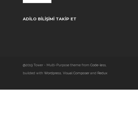
ADILO BILIŞIMI TAKIP ET
@2019 Tower - Multi-Purpose theme from
Code-less
,
builded with
Wordpress
,
Visual Composer
and
Redux