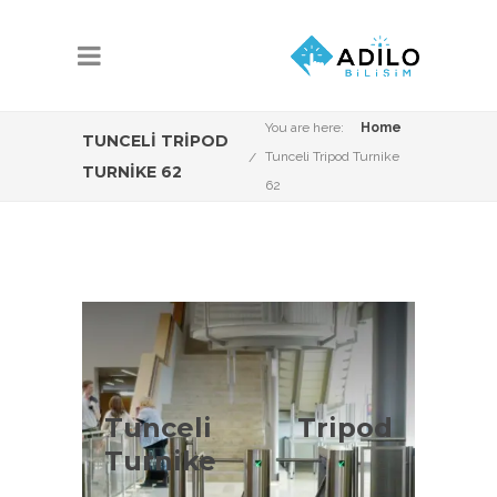
You are here:
Home
TUNCELI TRIPOD
Tunceli Tripod Turnike
TURNIKE 62
62
Tunceli Tripod
Turnike Çeşitleri
Tunceli Tripod
Tunceli Tripod Turnike Sistemleri
Turnike
konusunda Adilo Bilişim olarak