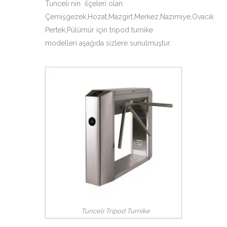
Tunceli nin ilçeleri olan
Çemişgezek,Hozat,Mazgirt,Merkez,Nazımiye,Ovacık
Pertek,Pülümür için tripod turnike
modelleri aşağıda sizlere sunulmuştur.
Tunceli Tripod Turnike